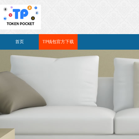
首页
TP钱包官方下载