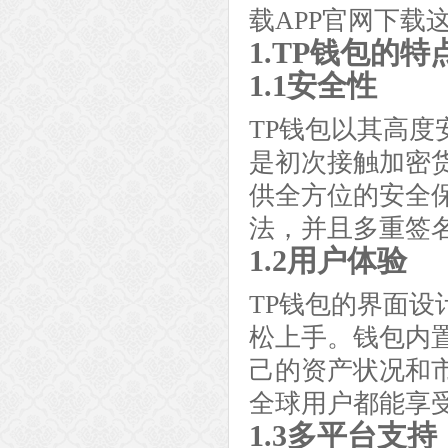
载APP官网下载
1.TP钱包的特
1.1安全性
TP钱包以其高
是初次接触加密
供全方位的安全
法，并且多重签
1.2用户体验
TP钱包的界面
松上手。钱包内
己的资产状况和
全球用户都能享
1.3多平台支持