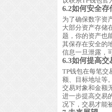
议联系TP钱包
6.2如何安全
为了确保数字资
大部分资产存储
题，你的资产也
其保存在安全的
信息一旦泄露，
6.3如何提高
TP钱包在每笔
额、目标地址等
交易对象和金额
进一步提高交易
况下，交易才能