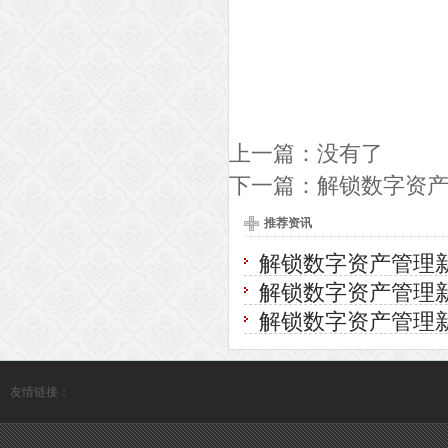
上一篇：没有了
下一篇：
解锁数字资产
推荐资讯
解锁数字资产管理新
解锁数字资产管理新
解锁数字资产管理
友情链接：